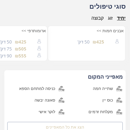
סוגי טיפולים
יחיד
זוג
קבוצה
אבנים חמות >>
ארומותרפי >>
₪425
50 דק'
₪425
50 דק'
₪505
75 דק'
₪555
90 דק'
מאפייני המקום
שתייה חמה
כניסה למתחם הספא
כוס יין
סאונה יבשה
מקלחת זרמים
לוקר אישי
הצג את כל
המאפיינים