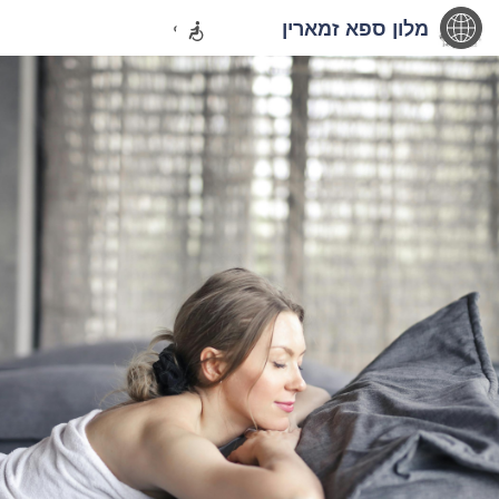
מלון ספא זמארין