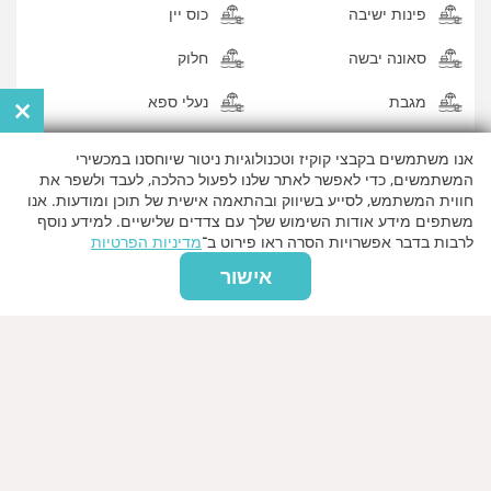
פינות ישיבה
כוס יין
סאונה יבשה
חלוק
×
מגבת
נעלי ספא
אנו משתמשים בקבצי קוקיז וטכנולוגיות ניטור שיוחסנו במכשירי
הצג את כל
המאפיינים
המשתמשים, כדי לאפשר לאתר שלנו לפעול כהלכה, לעבד ולשפר את
חווית המשתמש, לסייע בשיווק ובהתאמה אישית של תוכן ומודעות. אנו
משתפים מידע אודות השימוש שלך עם צדדים שלישיים. למידע נוסף
לרבות בדבר אפשרויות הסרה ראו פירוט ב־
מדיניות הפרטיות
אודות המקום
אישור
מיקום:
קלישר 25,תל אביב
קרא עוד
שעות פעילות
יום ראשון
10:00 - 16:00
יום שני
10:00 - 16:00