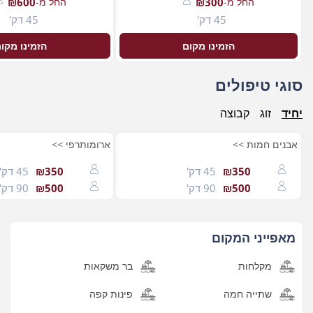
החל מ-
₪300
החל מ-
₪600
45 דק'
45 דק'
הזמינו מקום
הזמינו מקו
סוגי טיפולים
יחיד
זוג
קבוצה
אבנים חמות >>
ארומותרפי >>
₪350
45 דק'
₪350
45 דק'
₪500
90 דק'
₪500
90 דק'
מאפייני המקום
מקלחות
בר משקאות
שתייה חמה
פינות קפה