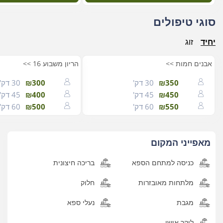
סוגי טיפולים
יחיד
זוג
אבנים חמות >>
הריון משבוע 16 >>
₪350
30 דק'
₪300
30 דק'
₪450
45 דק'
₪400
45 דק'
₪550
60 דק'
₪500
60 דק'
מאפייני המקום
כניסה למתחם הספא
בריכה חיצונית
מלתחות מאובזרות
חלוק
מגבת
נעלי ספא
לוקר אישי