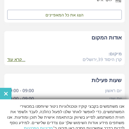
הצג את כל
המאפיינים
אודות המקום
מיקום:
קרן היסוד 39,ירושלים
קרא עוד
שעות פעילות
יום ראשון
09:00 - 19:00
×
יום שני
09:00 - 19:00
אנו משתמשים בקבצי קוקיז וטכנולוגיות ניטור שיוחסנו במכשירי
יום שלישי
09:00 - 19:00
המשתמשים, כדי לאפשר לאתר שלנו לפעול כהלכה, לעבד ולשפר את
יום רביעי
09:00 - 19:00
חווית המשתמש, לסייע בשיווק ובהתאמה אישית של תוכן ומודעות. אנו
יום חמישי
09:00 - 19:00
משתפים מידע אודות השימוש שלך עם צדדים שלישיים. למידע נוסף
לרבות בדבר אפשרויות הסרה ראו פירוט ב־
מדיניות הפרטיות